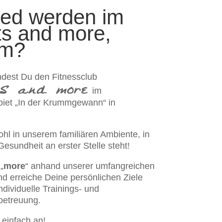
ied werden im
ts and more,
um?
indest Du den Fitnessclub
s and more
im
iet „In der Krummgewann“ in
ohl in unserem familiären Ambiente, in
esundheit an erster Stelle steht!
„
more
“ anhand unserer umfangreichen
d erreiche Deine persönlichen Ziele
ndividuelle Trainings- und
betreuung.
 einfach an!