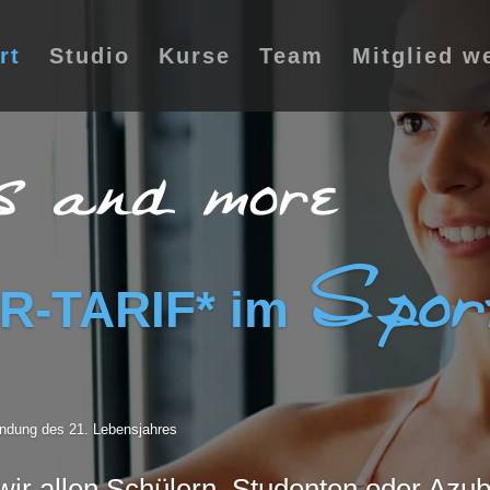
rt
Studio
Kurse
Team
Mitglied w
Spor
R-TARIF* im
llendung des 21. Lebensjahres
 wir allen Schülern, Studenten oder Azub