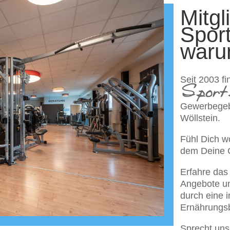
Mitgl
Spor
war
Seit 2003 f
Sport
Gewerbegeb
Wöllstein.
Fühl Dich w
dem Deine G
Erfahre das 
Angebote un
durch eine i
Ernährungs
Sprecht uns