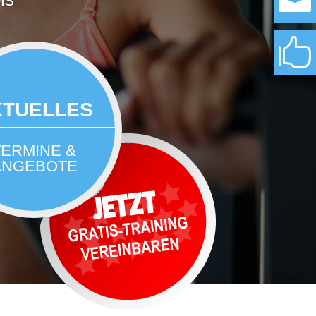


KTUELLES
TERMINE &
ANGEBOTE