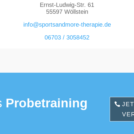
Ernst-Ludwig-Str. 61
55597 Wöllstein
info@sportsandmore-therapie.de
06703 / 3058452
s
Probetraining
JE
VE