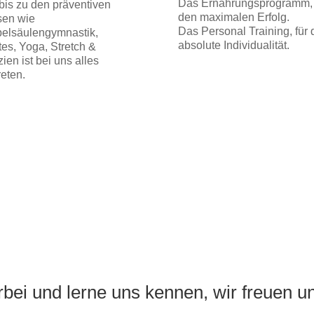
Das Ernährungsprogramm, 
bis zu den präventiven
den maximalen Erfolg.
sen wie
Das Personal Training, für 
belsäulengymnastik,
absolute Individualität.
tes, Yoga, Stretch &
ien ist bei uns alles
reten.
ei und lerne uns kennen, wir freuen u