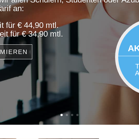
rif an:
 für € 44,90 mtl.
it für € 34,90 mtl.
A
RMIEREN