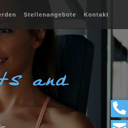
erden
Stellenangebote
Kontakt
ts and

is