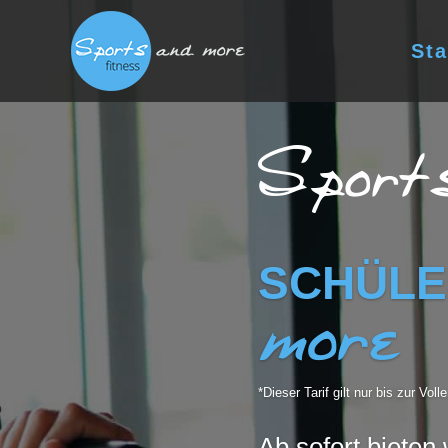
Sta
SCHÜLE
more
*Dieser Tarif gilt nur bis zur Vo
Ab sofort bieten